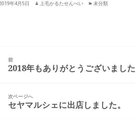
投
2019年4月5日
作
上毛かるたせんべい
カ
未分類
稿
成
テ
日:
者
ゴ
リ
ー
前
2018年もありがとうございまし
前
の
投
稿:
次ページへ
セヤマルシェに出店しました。
次
の
投
稿: