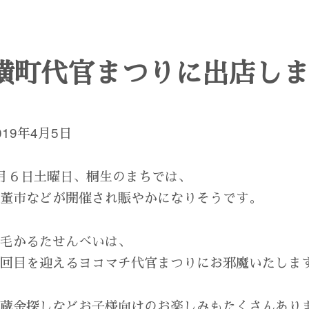
横町代官まつりに出店し
019年4月5日
月６日土曜日、桐生のまちでは、
骨董市などが開催され賑やかになりそうです。
上毛かるたせんべいは、
３回目を迎えるヨコマチ代官まつりにお邪魔いたしま
埋蔵金探しなどお子様向けのお楽しみもたくさんあり