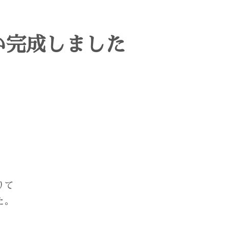
い完成しました
りて
た。