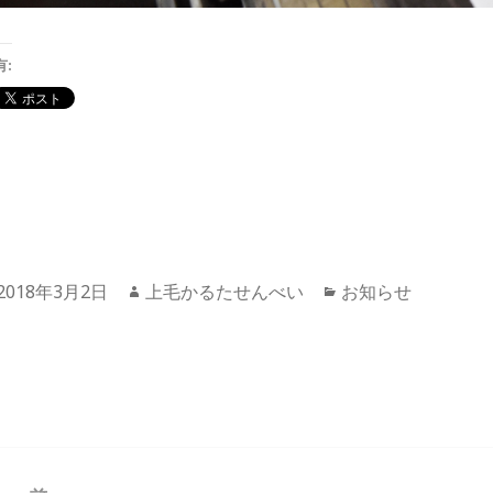
有:
投
2018年3月2日
作
上毛かるたせんべい
カ
お知らせ
稿
成
テ
日:
者
ゴ
リ
ー