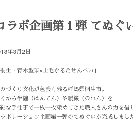
コラボ企画第１弾 てぬぐ
018年3月2日
桐生・青木型染×上毛かるたせんべい」
ものづくり文化が色濃く残る群馬県桐生市。
古くから半纏（はんてん）や暖簾（のれん）を
繊細な手仕事で一枚一枚染めてきた職人さんの力を借
コラボレーション企画第一弾のてぬぐいが完成しまし